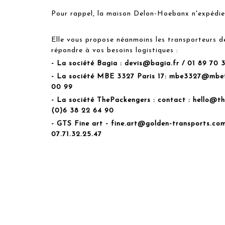
Pour rappel, la maison Delon-Hoebanx n'expédie
Elle vous propose néanmoins les transporteurs d
répondre à vos besoins logistiques :
- La société Bagia :
devis@bagia.fr
/ 01 89 70 
- La société MBE 3327 Paris 17:
mbe3327@mbef
00 99
- La société ThePackengers : contact :
hello@t
(0)6 38 22 64 90
- GTS Fine art -
fine.art@golden-transports.co
07.71.32.25.47