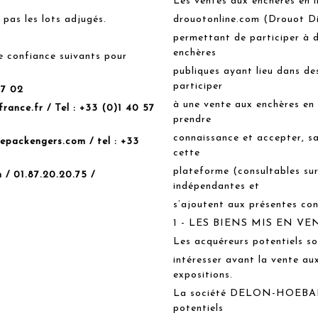
Les ventes aux enchères en l
 pas les lots adjugés.
drouotonline.com (Drouot Di
permettant de participer à d
enchères
e confiance suivants pour
publiques ayant lieu dans des
participer
37 02
à une vente aux enchères en 
rance.fr
/ Tel : +33 (0)1 40 57
prendre
connaissance et accepter, san
hepackengers.com
/ tel : +33
cette
plateforme (consultables sur
m
/ 01.87.20.20.75 /
indépendantes et
s’ajoutent aux présentes con
1 - LES BIENS MIS EN VE
Les acquéreurs potentiels so
intéresser avant la vente a
expositions.
La société DELON-HOEBANX s
potentiels