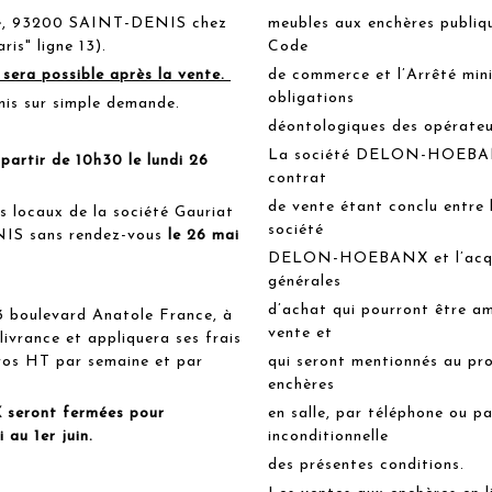
nce, 93200 SAINT-DENIS chez
meubles aux enchères publiqu
is" ligne 13).
Code
 sera possible après la vente.
de commerce et l’Arrêté minis
obligations
mis sur simple demande.
déontologiques des opérateu
La société DELON-HOEBANX 
partir de 10h30 le lundi 26
contrat
de vente étant conclu entre 
s locaux de la société Gauriat
société
NIS sans rendez-vous
le 26 mai
DELON-HOEBANX et l’acquér
générales
d’achat qui pourront être am
3 boulevard Anatole France, à
vente et
vrance et appliquera ses frais
uros HT par semaine et par
qui seront mentionnés au pro
enchères
seront fermées pour
en salle, par téléphone ou pa
 au 1er juin.
inconditionnelle
des présentes conditions.