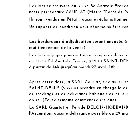
Les lots se trouvent au 31-33 Bd Anatole Fra
notre prestataire GAURIAT (Métro "Porte de Par
Ils sont vendus en l'état : aucune réclamation ne
Un rapport de condition peut néanmoins être re
Les bordereaux d'adjudication seront envoyés à 
mai
(lendemain de la vente).
Les lots adjugés pourront être récupérés dans le
au 31-33 Bd Anatole France, 93200 SAINT-DE
à partir de 14h jusqu'au mardi 27 avril, 18h
.
Après cette date, la SARL Gauriat, sise au 31-3
SAINT-DENIS (93200) prendra en charge la déli
de stockage et de délivrance habituels de 30 e
objet. (Toute semaine commencée est due).
La SARL Gauriat et l'étude DELON-HOEBANX 
l'Ascension, aucune délivrance possible du 29 mai