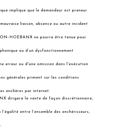
ique implique que le demandeur est preneur
 mauvaise liaison, absence ou autre incident
ELON-HOEBANX ne pourra être tenue pour
léphonique ou d’un dysfonctionnement
ne erreur ou d'une omission dans l'exécution
ons générales priment sur les conditions
les enchères par internet.
irigera la vente de façon discrétionnaire,
à l’égalité entre l’ensemble des enchérisseurs,
.