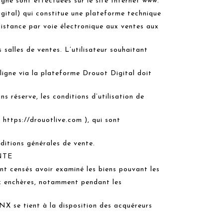
igne sont effectuées sur le site Internet www.
gital) qui constitue une plateforme technique
istance par voie électronique aux ventes aux
 salles de ventes. L’utilisateur souhaitant
ligne via la plateforme Drouot Digital doit
s réserve, les conditions d’utilisation de
 https://drouotlive.com ), qui sont
ditions générales de vente.
NTE
nt censés avoir examiné les biens pouvant les
ux enchères, notamment pendant les
e tient à la disposition des acquéreurs