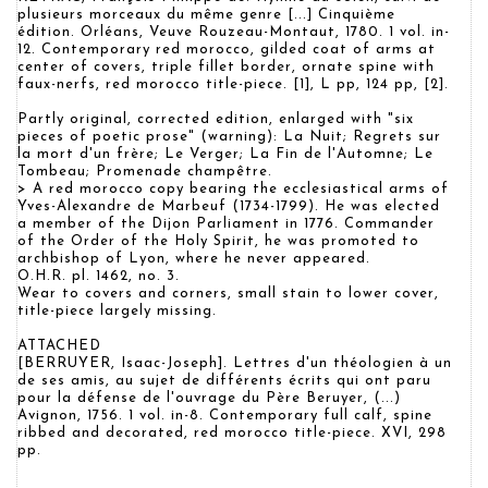
plusieurs morceaux du même genre [...] Cinquième
édition. Orléans, Veuve Rouzeau-Montaut, 1780. 1 vol. in-
12. Contemporary red morocco, gilded coat of arms at
center of covers, triple fillet border, ornate spine with
faux-nerfs, red morocco title-piece. [1], L pp, 124 pp, [2].
Partly original, corrected edition, enlarged with "six
pieces of poetic prose" (warning): La Nuit; Regrets sur
la mort d'un frère; Le Verger; La Fin de l'Automne; Le
Tombeau; Promenade champêtre.
> A red morocco copy bearing the ecclesiastical arms of
Yves-Alexandre de Marbeuf (1734-1799). He was elected
a member of the Dijon Parliament in 1776. Commander
of the Order of the Holy Spirit, he was promoted to
archbishop of Lyon, where he never appeared.
O.H.R. pl. 1462, no. 3.
Wear to covers and corners, small stain to lower cover,
title-piece largely missing.
ATTACHED
[BERRUYER, Isaac-Joseph]. Lettres d'un théologien à un
de ses amis, au sujet de différents écrits qui ont paru
pour la défense de l'ouvrage du Père Beruyer, (...)
Avignon, 1756. 1 vol. in-8. Contemporary full calf, spine
ribbed and decorated, red morocco title-piece. XVI, 298
pp.