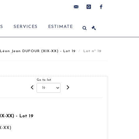
contact@delon-
instagram
facebook
ES
SERVICES
ESTIMATE
hoebanx.com
 Léon Jean DUFOUR (XIX-XX) - Lot 19
Lot n° 19
Go to lot
X-XX) - Lot 19
X-XX)