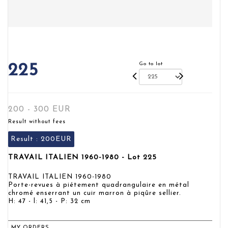
Go to lot
225
200 - 300 EUR
Result without fees
Result :
200EUR
TRAVAIL ITALIEN 1960-1980 - Lot 225
TRAVAIL ITALIEN 1960-1980
Porte-revues à piétement quadrangulaire en métal
chromé enserrant un cuir marron à piqûre sellier.
H: 47 - l: 41,5 - P: 32 cm
MY ORDERS