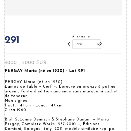
Aller au lot
291
4000 - 5000 EUR
PERGAY Maria (né en 1930) - Lot 291
PERGAY Maria (né en 1930)
Lampe de table « Cerf ». Épreuve en bronze à patine
argent, fonte d'édition ancienne sans marque ni cachet
de fondeur.
Non signée.
Haut. : 41 cm - Long. : 47 cm
Circa 1960
Bibl. Suzanne Demisch & Stéphane Danant « Maria
Pergay, Complete Works 1957-2010 », Éditions
Damiani, Bologna Italy, 2011, modèle similaire rep. pp.