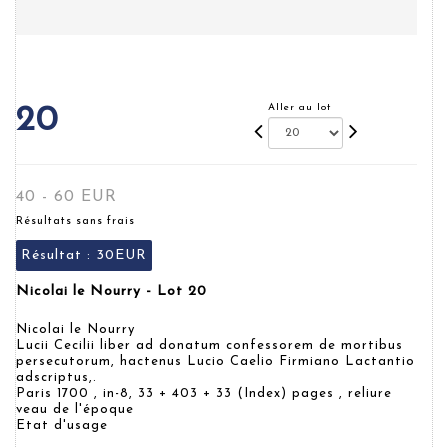
Aller au lot
20
40 - 60 EUR
Résultats sans frais
Résultat :
30EUR
Nicolai le Nourry - Lot 20
Nicolai le Nourry
Lucii Cecilii liber ad donatum confessorem de mortibus
persecutorum, hactenus Lucio Caelio Firmiano Lactantio
adscriptus,.
Paris 1700 , in-8, 33 + 403 + 33 (Index) pages , reliure
veau de l'époque
Etat d'usage