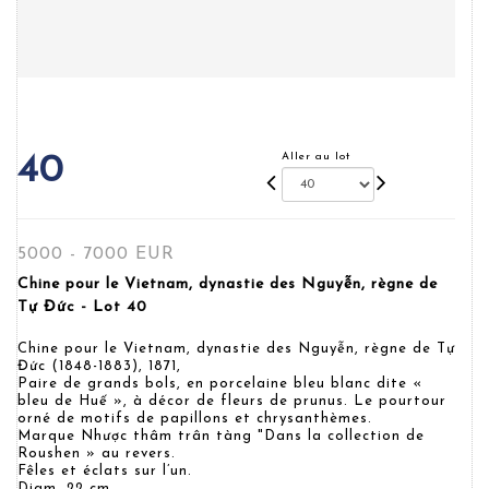
Aller au lot
40
5000 - 7000 EUR
Chine pour le Vietnam, dynastie des Nguyễn, règne de
Tự Đức - Lot 40
Chine pour le Vietnam, dynastie des Nguyễn, règne de Tự
Đức (1848-1883), 1871,
Paire de grands bols, en porcelaine bleu blanc dite «
bleu de Huế », à décor de fleurs de prunus. Le pourtour
orné de motifs de papillons et chrysanthèmes.
Marque Nhược thâm trân tàng "Dans la collection de
Roushen » au revers.
Fêles et éclats sur l’un.
Diam. 22 cm