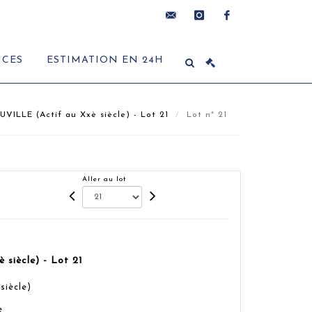
contact@delon-
instagram
facebook
ICES
ESTIMATION EN 24H
hoebanx.com
VILLE (Actif au Xxè siècle) - Lot 21
Lot n° 21
Aller au lot
siècle) - Lot 21
siècle)
e